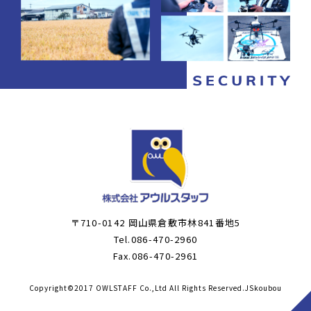
〒710-0142 岡山県倉敷市林841番地5
Tel.
086-470-2960
Fax.086-470-2961
Copyright©2017 OWLSTAFF Co.,Ltd All Rights Reserved.JSkoubou