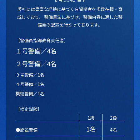
弊社には豊富な経験に基づく有資格者を多数在籍・育
成しており、
警備業法に基づき、警備内容に適した警
備員の配置を行なっております。
［警備員指導教育責任者］
１号警備／4名
２号警備／4名
３号警備／1名
４号警備／1名
機械警備／1名
［検定試験］
1級
2級
1名
●施設警備
4名