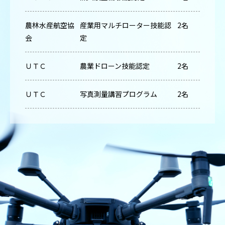
農林水産航空協
産業用マルチローター技能認
2名
会
定
ＵＴＣ
農業ドローン技能認定
2名
ＵＴＣ
写真測量講習プログラム
2名